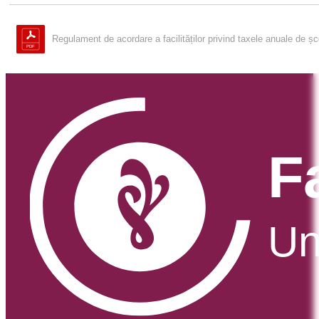
Regulament de acordare a facilităților privind taxele anuale de șc