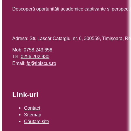
Descoperă oportunități academice captivante și perspecti
Adresa: Str. Lascăr Catargiu, nr. 6, 300559, Timişoara, 
Mob:
0758.243.658
Tel:
0256.202.930
Email:
or.sucsibit@pf
Link-uri
Contact
Sitemap
Căutare site