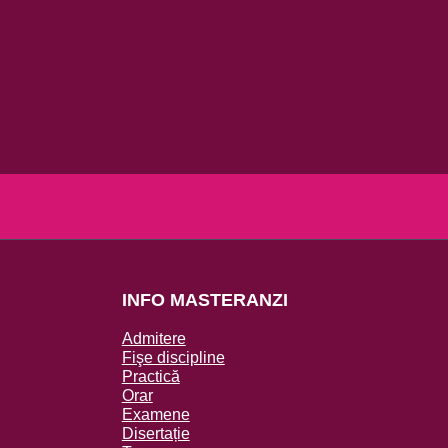
INFO MASTERANZI
Admitere
Fişe discipline
Practică
Orar
Examene
Disertație