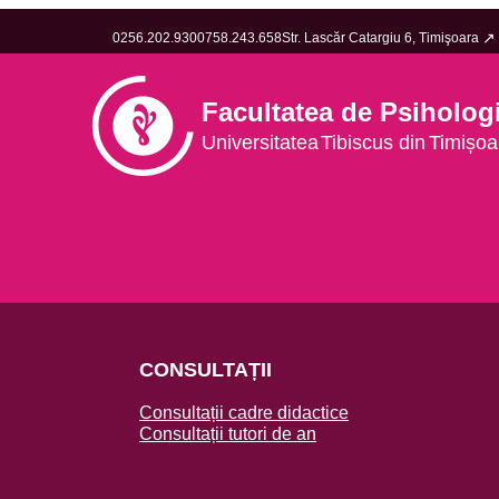
0256.202.930
0758.243.658
Str. Lascăr Catargiu 6, Timişoara
Facultatea de Psiholog
Universitatea
Tib
iscus din
Tim
ișoa
CONSULTAȚII
Consultații cadre didactice
Consultații tutori de an