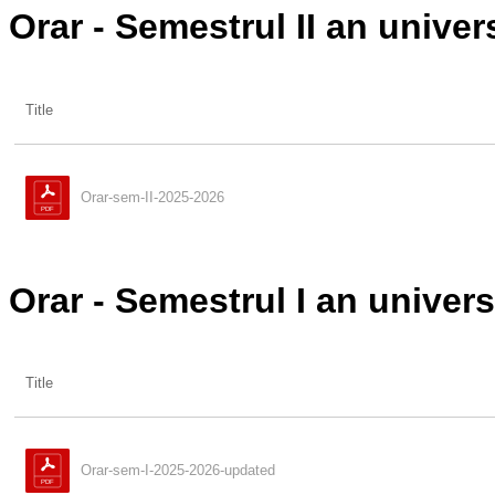
Orar - Semestrul II an univer
Title
Orar-sem-II-2025-2026
Orar - Semestrul I an univers
Title
Orar-sem-I-2025-2026-updated