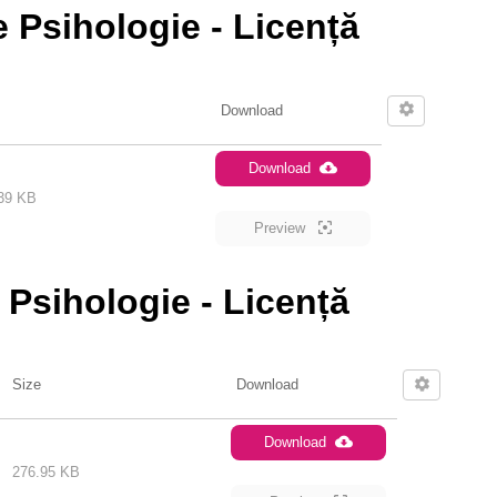
e Psihologie - Licență
Download
Download
39 KB
Preview
e Psihologie - Licență
Size
Download
Download
276.95 KB