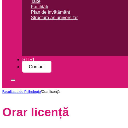
Taxe
Facilități
Plan de învățământ
Structură an universitar
ȘTIRI
Contact
Facultatea de Psihologie
/
Orar licență
Orar licență