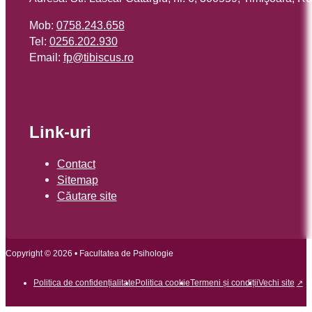
Mob:
0758.243.658
Tel:
0256.202.930
Email:
or.sucsibit@pf
Link-uri
Contact
Sitemap
Căutare site
Copyright © 2026 • Facultatea de Psihologie
Politica de confidențialitate
Politica cookie
Termeni și condiții
Vechi site