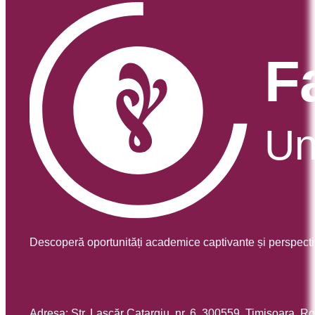
Descoperă oportunități academice captivante și perspecti
Adresa: Str. Lascăr Catargiu, nr. 6, 300559, Timişoara, 