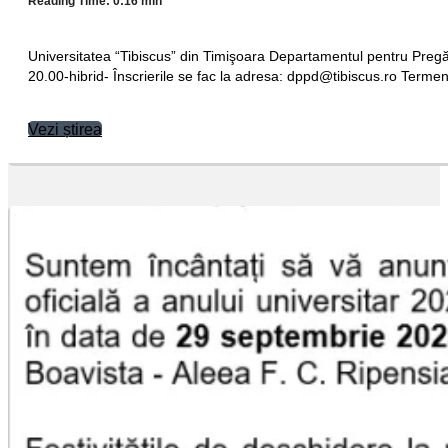
Reading Time: 0:16 min
Universitatea “Tibiscus” din Timişoara Departamentul pentru Pregăt
20.00-hibrid- Înscrierile se fac la adresa:
or.sucsibit@dppd
Terme
Vezi știrea