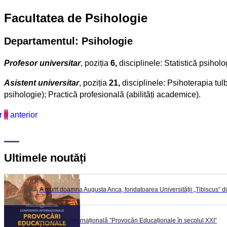
Facultatea de Psihologie
Departamentul: Psihologie
Profesor universitar
, poziția
6,
disciplinele: Statistică psiho
Asistent universitar
, poziția
21,
disciplinele: Psihoterapia tulb
psihologie); Practică profesională (abilități academice).
r
anterior
Ultimele noutăți
A murit doamna Augusta Anca, fondatoarea Universității „Tibiscus” d
Conferința Internațională “Provocări Educaționale în secolul XXI”