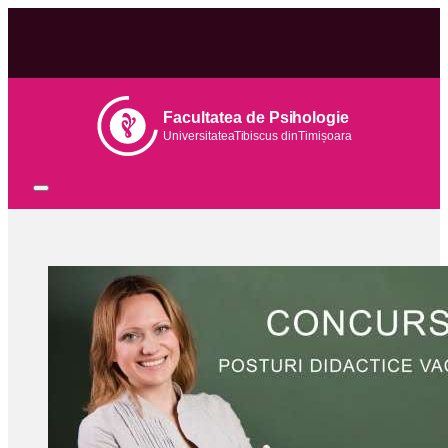
Facultatea de Psihologie
Universitatea
Tib
iscus din
Tim
ișoara