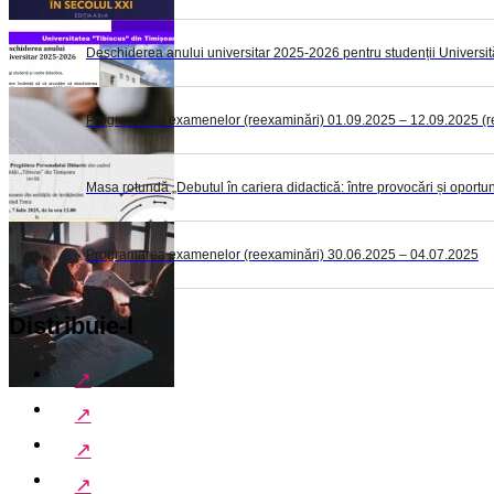
Deschiderea anului universitar 2025-2026 pentru studenții Universită
Programarea examenelor (reexaminări) 01.09.2025 – 12.09.2025 (rest
Masa rotundă „Debutul în cariera didactică: între provocări și oportuni
Programarea examenelor (reexaminări) 30.06.2025 – 04.07.2025
Distribuie-l