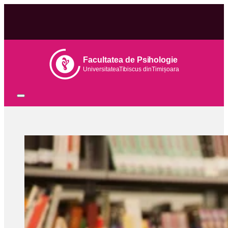
Facultatea de Psihologie
Universitatea
Tib
iscus din
Tim
ișoara