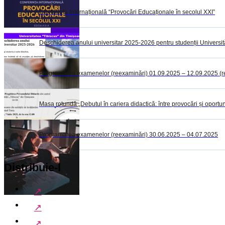
Conferința Internațională “Provocări Educaționale în secolul XXI”
Deschiderea anului universitar 2025-2026 pentru studenții Universită
Programarea examenelor (reexaminări) 01.09.2025 – 12.09.2025 (rest
Masa rotundă „Debutul în cariera didactică: între provocări și oportuni
Programarea examenelor (reexaminări) 30.06.2025 – 04.07.2025
Distribuie-l