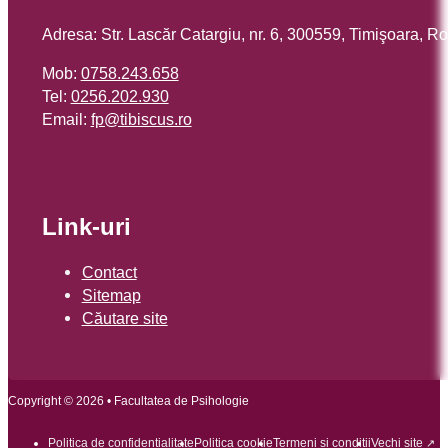
Adresa: Str. Lascăr Catargiu, nr. 6, 300559, Timişoara, 
Mob:
0758.243.658
Tel:
0256.202.930
Email:
or.sucsibit@pf
Link-uri
Contact
Sitemap
Căutare site
Copyright © 2026 • Facultatea de Psihologie
Politica de confidențialitate
Politica cookie
Termeni și condiții
Vechi site