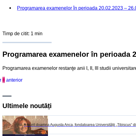
Programarea examenelor în perioada 20.02.2023 – 26.02
Timp de citit: 1 min
Programarea examenelor în perioada 20.
Programarea examenelor restanţe anii I, II, III studii universitar
r
anterior
Ultimele noutăți
A murit doamna Augusta Anca, fondatoarea Universității „Tibiscus” d