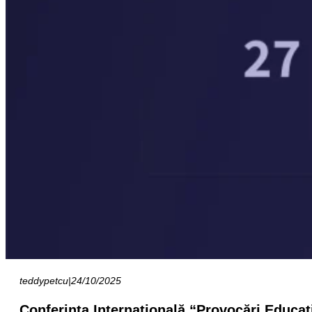
teddypetcu
|
24/10/2025
Conferința Internațională “Provocări Educaț