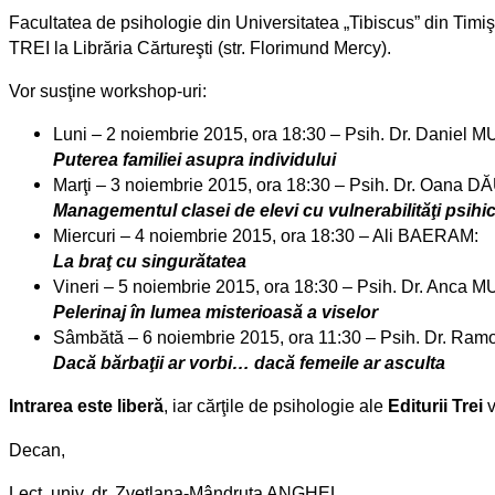
Facultatea de psihologie din Universitatea „Tibiscus” din Tim
TREI la Librăria Cărtureşti (str. Florimund Mercy).
Vor susţine workshop-uri:
Luni – 2 noiembrie 2015, ora 18:30 – Psih. Dr. Daniel 
Puterea familiei asupra individului
Marţi – 3 noiembrie 2015, ora 18:30 – Psih. Dr. Oana
Managementul clasei de elevi cu vulnerabilităţi psihi
Miercuri – 4 noiembrie 2015, ora 18:30 – Ali BAERAM:
La braţ cu singurătatea
Vineri – 5 noiembrie 2015, ora 18:30 – Psih. Dr. Anc
Pelerinaj în lumea misterioasă a viselor
Sâmbătă – 6 noiembrie 2015, ora 11:30 – Psih. Dr. 
Dacă bărbaţii ar vorbi… dacă femeile ar asculta
Intrarea este liberă
, iar cărţile de psihologie ale
Editurii Trei
v
Decan,
Lect. univ. dr. Zvetlana-Mândruţa ANGHEL