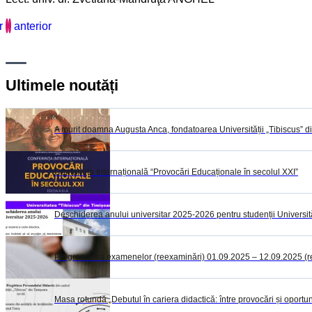
r
anterior
Ultimele noutăți
A murit doamna Augusta Anca, fondatoarea Universității „Tibiscus” d
Conferința Internațională “Provocări Educaționale în secolul XXI”
Deschiderea anului universitar 2025-2026 pentru studenții Universită
Programarea examenelor (reexaminări) 01.09.2025 – 12.09.2025 (rest
Masa rotundă „Debutul în cariera didactică: între provocări și oportuni