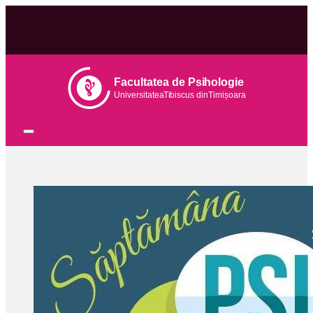
Facultatea de Psihologie
Universitatea
Tib
iscus din
Tim
ișoara