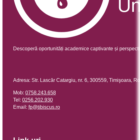
Descoperă oportunități academice captivante și perspecti
Adresa: Str. Lascăr Catargiu, nr. 6, 300559, Timişoara, 
Mob:
0758.243.658
Tel:
0256.202.930
Email:
or.sucsibit@pf