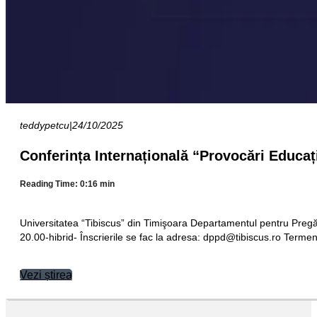
teddypetcu
|
24/10/2025
Conferința Internațională “Provocări Educaț
Reading Time: 0:16 min
Universitatea “Tibiscus” din Timişoara Departamentul pentru Pregăt
20.00-hibrid- Înscrierile se fac la adresa:
or.sucsibit@dppd
Terme
Vezi știrea