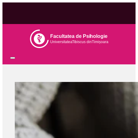
Facultatea de Psihologie
Universitatea
Tib
iscus din
Tim
ișoara