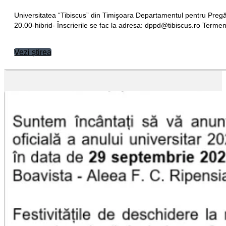
Universitatea “Tibiscus” din Timişoara Departamentul pentru Pregăt
20.00-hibrid- Înscrierile se fac la adresa:
or.sucsibit@dppd
Terme
Vezi știrea