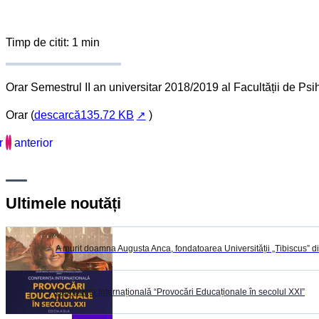
Timp de citit: 1 min
Orar Semestrul II an universitar 2018/2019 al Facultății de Psihol
Orar (
descarcă135.72 KB
)
r
anterior
Ultimele noutăți
A murit doamna Augusta Anca, fondatoarea Universității „Tibiscus” d
Conferința Internațională “Provocări Educaționale în secolul XXI”