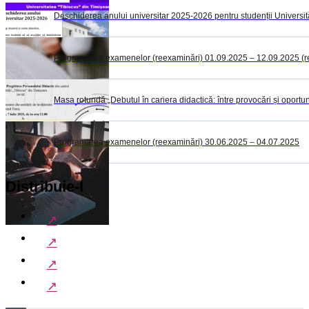
Deschiderea anului universitar 2025-2026 pentru studenții Universită
Programarea examenelor (reexaminări) 01.09.2025 – 12.09.2025 (rest
Masa rotundă „Debutul în cariera didactică: între provocări și oportuni
Programarea examenelor (reexaminări) 30.06.2025 – 04.07.2025
Distribuie-l