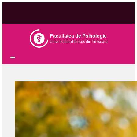
Facultatea de Psihologie
Universitatea
Tib
iscus din
Tim
ișoara