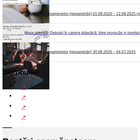
Programarea examenelor (reexaminări) 01.09.2025 – 12.09.2025 (rest
Masa rotundă „Debutul în cariera didactică: între provocări și oportuni
Programarea examenelor (reexaminări) 30.06.2025 – 04.07.2025
Distribuie-l