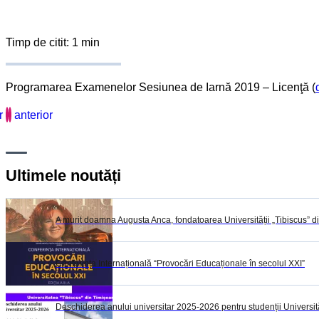
Timp de citit: 1 min
Programarea Examenelor Sesiunea de Iarnă 2019 – Licenţă (
r
anterior
Ultimele noutăți
A murit doamna Augusta Anca, fondatoarea Universității „Tibiscus” d
Conferința Internațională “Provocări Educaționale în secolul XXI”
Deschiderea anului universitar 2025-2026 pentru studenții Universită