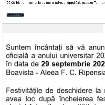
20.00-hibrid- Înscrierile se fac la adresa:
or.sucsibit@dppd
Terme
Vezi știrea