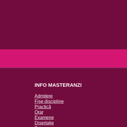
INFO MASTERANZI
Admitere
Fişe discipline
Practică
Orar
Examene
Disertație