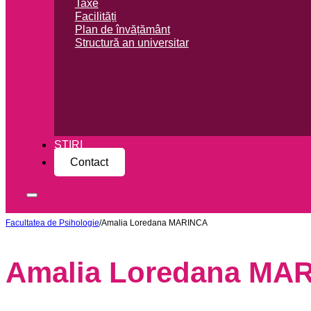
Taxe
Facilități
Plan de învățământ
Structură an universitar
ȘTIRI
Contact
Facultatea de Psihologie
/
Amalia Loredana MARINCA
Amalia Loredana MA