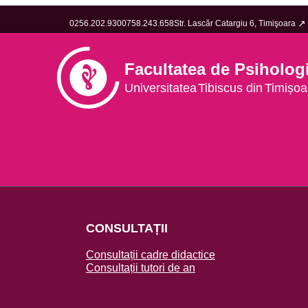
0256.202.930
0758.243.658
Str. Lascăr Catargiu 6, Timişoara
Facultatea de Psiholog
Universitatea
Tib
iscus din
Tim
ișoa
CONSULTAȚII
Consultații cadre didactice
Consultații tutori de an