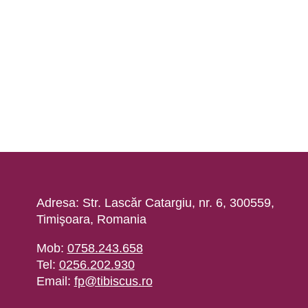
Adresa: Str. Lascăr Catargiu, nr. 6, 300559,
Timişoara, Romania
Mob:
0758.243.658
Tel:
0256.202.930
Email:
or.sucsibit@pf